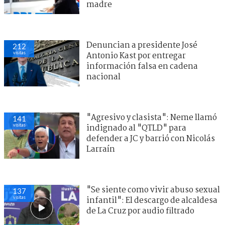
madre
Denuncian a presidente José
212
visitas
Antonio Kast por entregar
información falsa en cadena
nacional
"Agresivo y clasista": Neme llamó
141
visitas
indignado al "QTLD" para
defender a JC y barrió con Nicolás
Larraín
"Se siente como vivir abuso sexual
137
visitas
infantil": El descargo de alcaldesa
de La Cruz por audio filtrado