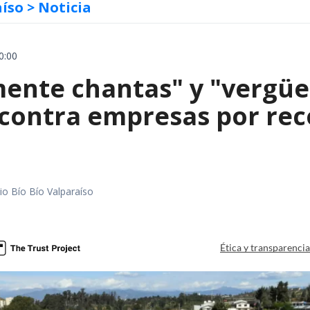
aíso
> Noticia
0:00
mente chantas" y "vergüe
contra empresas por reco
io Bío Bío Valparaíso
a
Ética y transparenci