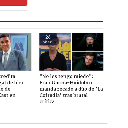
26
visitas
credita
"No les tengo miedo":
gal de bien
Fran García-Huidobro
te de
manda recado a dúo de ’La
Kast en
Cofradía’ tras brutal
crítica