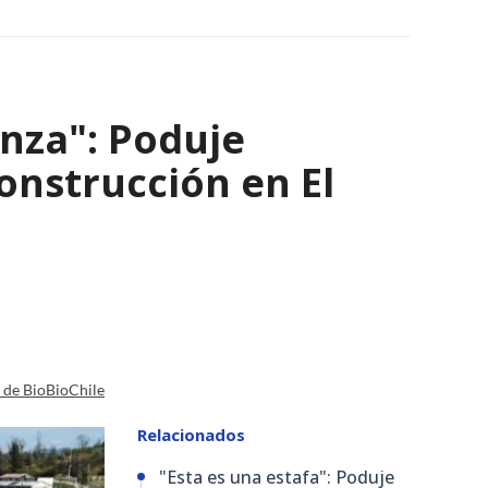
nza": Poduje
nstrucción en El
a de BioBioChile
Relacionados
"Esta es una estafa": Poduje