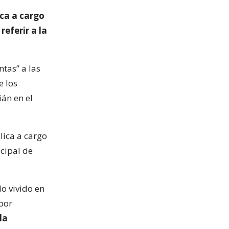
ica a cargo
 referir a la
ntas” a las
e los
ián en el
lica a cargo
icipal de
lo vivido en
por
la