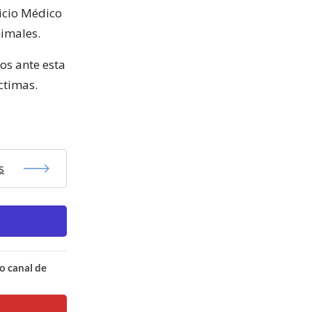
vicio Médico
imales.
os ante esta
ctimas.
s
o canal de