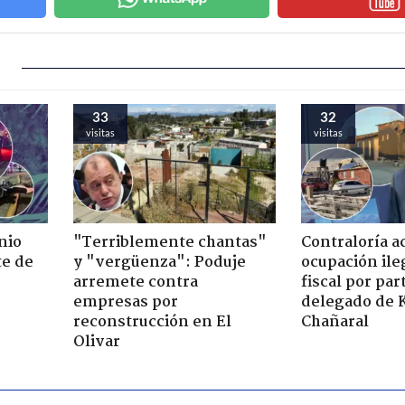
33
32
visitas
visitas
nio
"Terriblemente chantas"
Contraloría a
te de
y "vergüenza": Poduje
ocupación ile
arremete contra
fiscal por par
empresas por
delegado de 
reconstrucción en El
Chañaral
Olivar