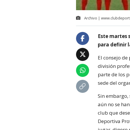
Archivo | www.clubdeport
Este martes s
para definir 
El consejo de
división prof
parte de los p
sede del orga
Sin embargo, 
aún no se han
club que dese
Deportiva Pro
jugar, dinero 