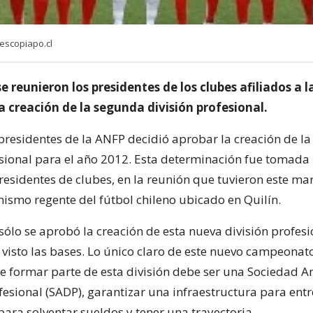
escopiapo.cl
e reunieron los presidentes de los clubes afiliados a 
la creación de la segunda división profesional.
 presidentes de la ANFP decidió aprobar la creación de l
esional para el año 2012. Esta determinación fue tomada
residentes de clubes, en la reunión que tuvieron este mar
nismo regente del fútbol chileno ubicado en Quilín.
sólo se aprobó la creación de esta nueva división profesi
 visto las bases. Lo único claro de este nuevo campeonato
e formar parte de esta división debe ser una Sociedad 
fesional (SADP), garantizar una infraestructura para entr
para solventar sueldos y tener una trayectoria.