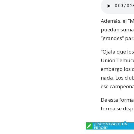
Además, el “M
puedan sumar 
“grandes” para
“Ojala que lo
Unión Temuco 
embargo los c
nada. Los club
ese campeona
De esta forma
forma se dispu
¿ENCONTRASTE UN
ERROR?