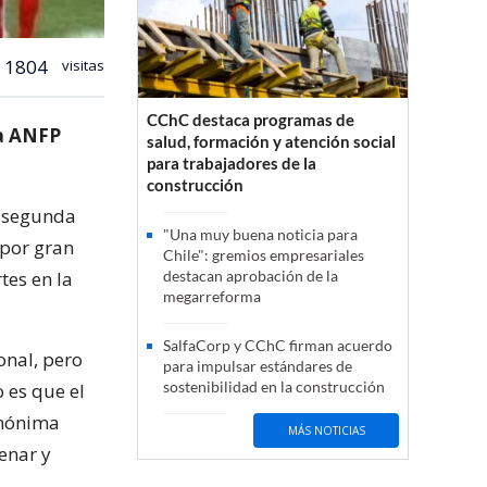
1804
visitas
CChC destaca programas de
la ANFP
salud, formación y atención social
para trabajadores de la
construcción
a segunda
"Una muy buena noticia para
 por gran
Chile": gremios empresariales
tes en la
destacan aprobación de la
megarreforma
SalfaCorp y CChC firman acuerdo
onal, pero
para impulsar estándares de
sostenibilidad en la construcción
 es que el
Anónima
MÁS NOTICIAS
enar y