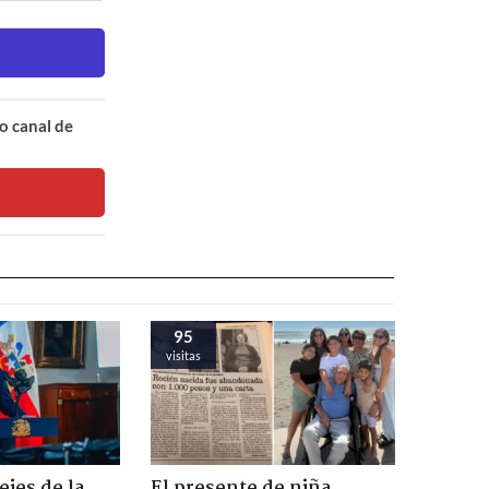
o canal de
95
visitas
ejes de la
El presente de niña