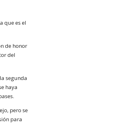
a que es el
ión de honor
tor del
 la segunda
 se haya
bases.
ejo, pero se
sión para