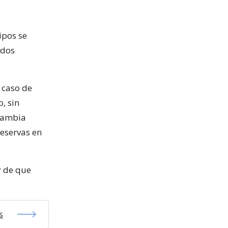
ipos se
ados
 caso de
, sin
 cambia
reservas en
y de que
s