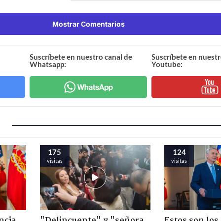
Mostrar Comentarios
Suscríbete en nuestro canal de
Suscríbete en nuestr
Whatsapp:
Youtube:
175
124
visitas
visitas
ncia
"Delincuente" y "señora
Estos son los 