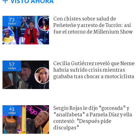
VISTO AHORA
Con chistes sobre salud de
73
visitas
Peñeteñe y arresto de Turrón: así
fue el retorno de Millenium Show
Cecilia Gutiérrez reveló que Neme
57
visitas
habría sufrido crisis mientras
grababa tras chocar a motociclista
Sergio Rojas le dijo "gorreada" y
41
visitas
"analfabeta" a Pamela Díaz y ella
contestó: "Después pide
disculpas"