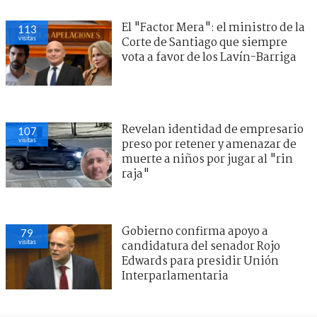
El "Factor Mera": el ministro de la
113
visitas
Corte de Santiago que siempre
vota a favor de los Lavín-Barriga
Revelan identidad de empresario
107
visitas
preso por retener y amenazar de
muerte a niños por jugar al "rin
raja"
Gobierno confirma apoyo a
79
visitas
candidatura del senador Rojo
Edwards para presidir Unión
Interparlamentaria