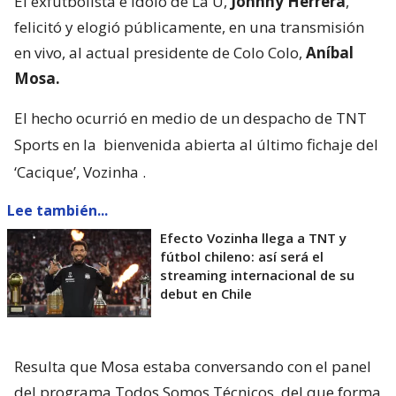
El exfutbolista e ídolo de La U,
Johnny Herrera
,
felicitó y elogió públicamente, en una transmisión
en vivo, al actual presidente de Colo Colo,
Aníbal
Mosa.
El hecho ocurrió en medio de un despacho de TNT
Sports en la
bienvenida abierta al último fichaje del
‘Cacique’, Vozinha
.
Lee también...
Efecto Vozinha llega a TNT y
fútbol chileno: así será el
streaming internacional de su
debut en Chile
Resulta que Mosa estaba conversando con el panel
del programa Todos Somos Técnicos, del que forma