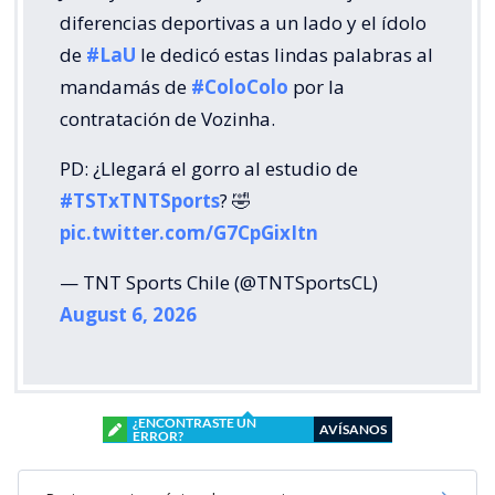
diferencias deportivas a un lado y el ídolo
de
#LaU
le dedicó estas lindas palabras al
mandamás de
#ColoColo
por la
contratación de Vozinha.
PD: ¿Llegará el gorro al estudio de
#TSTxTNTSports
? 🤣
pic.twitter.com/G7CpGixItn
— TNT Sports Chile (@TNTSportsCL)
August 6, 2026
¿ENCONTRASTE UN
AVÍSANOS
ERROR?