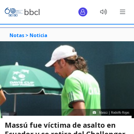
Notas >
Noticia
Massú | Rodolfo Rojas
Massú fue víctima de asalto en
Ecuador y se retira del Challenger