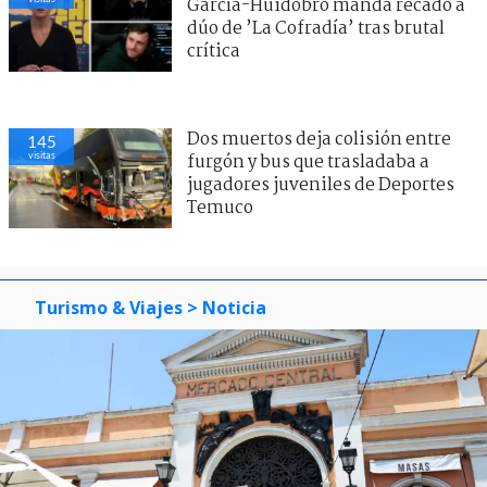
García-Huidobro manda recado a
dúo de ’La Cofradía’ tras brutal
crítica
Dos muertos deja colisión entre
145
visitas
furgón y bus que trasladaba a
jugadores juveniles de Deportes
Temuco
Turismo & Viajes
> Noticia