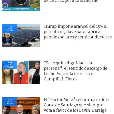
de La Cruz por audio filtrado
Trump impone arancel del 15% al
32
visitas
polisilicio, clave para fabricar
paneles solares y semiconductores
"Se le quita dignidad a la
27
visitas
persona": el sentido descargo de
Lucho Miranda tras cruce
Campillai-Flores
El "Factor Mera": el ministro de la
24
visitas
Corte de Santiago que siempre
vota a favor de los Lavín-Barriga