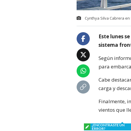
Cynthya Silva Cabrera en F
Este lunes se
sistema front
Según informó
para embarcac
Cabe destacar
carga y descar
Finalmente, in
vientos que ll
¿ENCONTRASTE UN
ERROR?