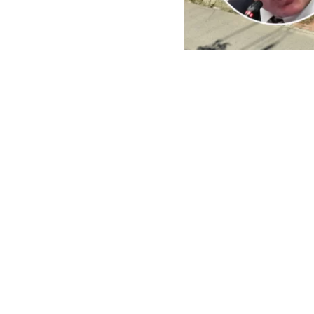
ARCHIVO | Agencia UNO | 
Este viernes e
del Minister
reconstrucci
En ese context
empresas cuest
peritajes espe
sector El Oliva