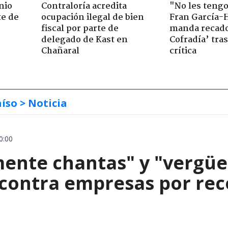
nio
Contraloría acredita
"No les teng
te de
ocupación ilegal de bien
Fran García-
fiscal por parte de
manda recado
delegado de Kast en
Cofradía’ tras
Chañaral
crítica
aíso
> Noticia
0:00
mente chantas" y "vergüe
contra empresas por reco