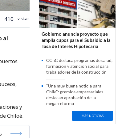
410
visitas
Gobierno anuncia proyecto que
o al
amplía cupos para el Subsidio a la
Tasa de Interés Hipotecaria
 puertos
CChC destaca programas de salud,
formación y atención social para
trabajadores de la construcción
buceos,
"Una muy buena noticia para
Chile": gremios empresariales
destacan aprobación de la
megarreforma
taciones y
de Chiloé.
MÁS NOTICIAS
s