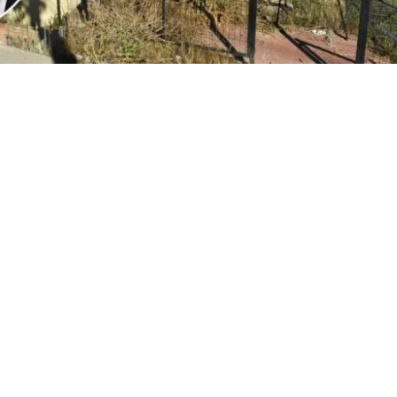
2
Edición BBCL
VER RESUMEN
l
ministro Iván Poduje realizó su primera cuenta públ
io de Vivienda y Urbanismo
, instancia donde
se volvió a
ón de Viña del Mar tras el megaincendio de 2024
.
o, y sin dar nombres, el jefe del Minvu calificó como “cha
ionadas por la reconstrucción. Todo, a días del inicio d
cializados en las viviendas de la constructora San Sebast
r.