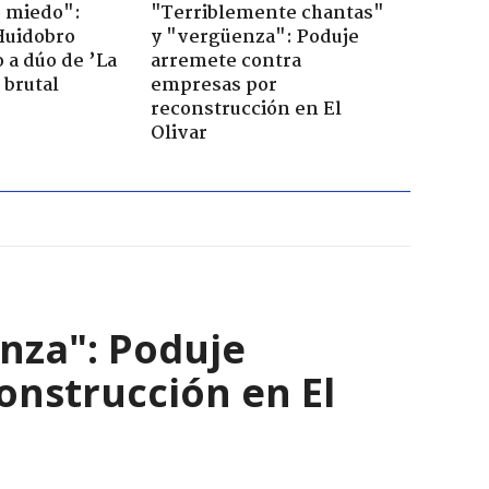
o miedo":
"Terriblemente chantas"
Huidobro
y "vergüenza": Poduje
 a dúo de ’La
arremete contra
 brutal
empresas por
reconstrucción en El
Olivar
nza": Poduje
nstrucción en El