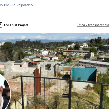
io Bío Bío Valparaíso
a
Ética y transparenci