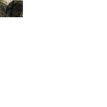
2.099
visitas
ica a cargo
 referir a la
ntas” a las
e los
ián en el