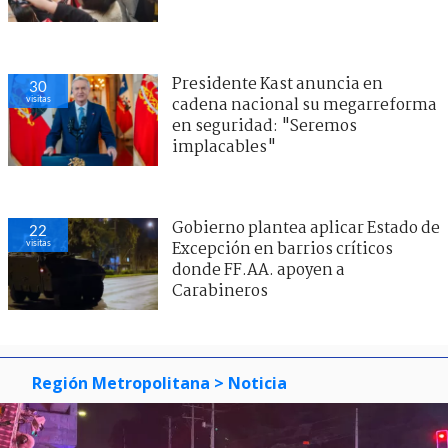
Presidente Kast anuncia en
30
visitas
cadena nacional su megarreforma
en seguridad: "Seremos
implacables"
Gobierno plantea aplicar Estado de
22
visitas
Excepción en barrios críticos
donde FF.AA. apoyen a
Carabineros
Región Metropolitana
> Noticia