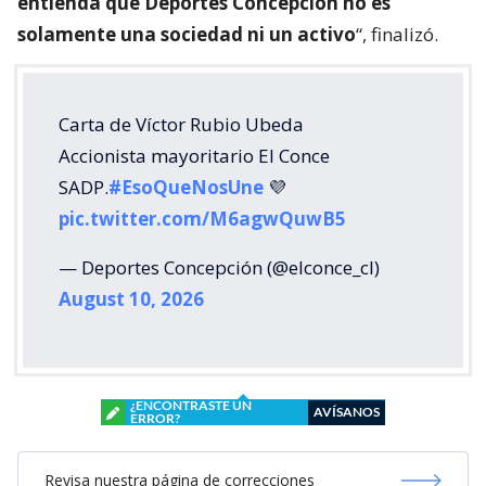
entienda que Deportes Concepción no es
solamente una sociedad ni un activo
“, finalizó.
Carta de Víctor Rubio Ubeda
Accionista mayoritario El Conce
SADP.
#EsoQueNosUne
💜
pic.twitter.com/M6agwQuwB5
— Deportes Concepción (@elconce_cl)
August 10, 2026
¿ENCONTRASTE UN
AVÍSANOS
ERROR?
Revisa nuestra página de correcciones