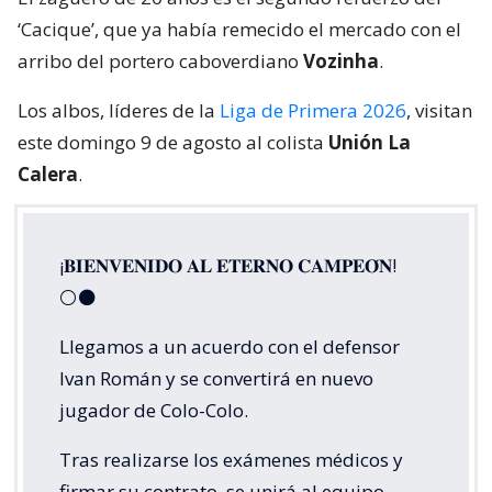
‘Cacique’, que ya había remecido el mercado con el
arribo del portero caboverdiano
Vozinha
.
Los albos, líderes de la
Liga de Primera 2026
, visitan
este domingo 9 de agosto al colista
Unión La
Calera
.
¡𝐁𝐈𝐄𝐍𝐕𝐄𝐍𝐈𝐃𝐎 𝐀𝐋 𝐄𝐓𝐄𝐑𝐍𝐎 𝐂𝐀𝐌𝐏𝐄𝐎́𝐍!
⚪⚫
Llegamos a un acuerdo con el defensor
Ivan Román y se convertirá en nuevo
jugador de Colo-Colo.
Tras realizarse los exámenes médicos y
firmar su contrato, se unirá al equipo.