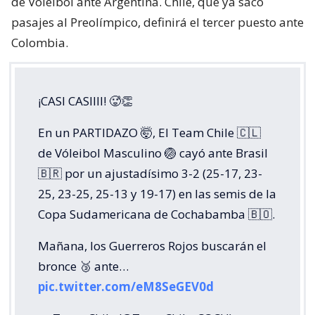
de Voleibol ante Argentina. Chile, que ya sacó
pasajes al Preolímpico, definirá el tercer puesto ante
Colombia.
¡CASI CASIIII! 🥵👏
En un PARTIDAZO 🤯, El Team Chile 🇨🇱
de Vóleibol Masculino 🏐 cayó ante Brasil
🇧🇷 por un ajustadísimo 3-2 (25-17, 23-
25, 23-25, 25-13 y 19-17) en las semis de la
Copa Sudamericana de Cochabamba 🇧🇴.
Mañana, los Guerreros Rojos buscarán el
bronce 🥉 ante…
pic.twitter.com/eM8SeGEV0d