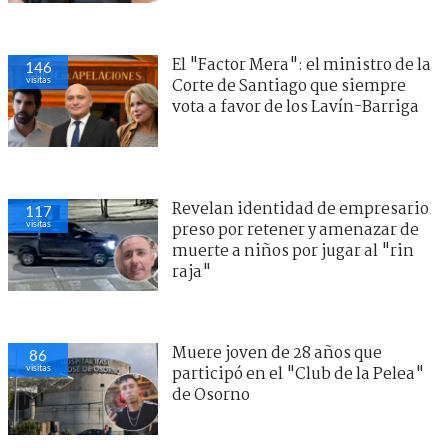
El "Factor Mera": el ministro de la
146
visitas
Corte de Santiago que siempre
vota a favor de los Lavín-Barriga
Revelan identidad de empresario
117
visitas
preso por retener y amenazar de
muerte a niños por jugar al "rin
raja"
Muere joven de 28 años que
86
visitas
participó en el "Club de la Pelea"
de Osorno