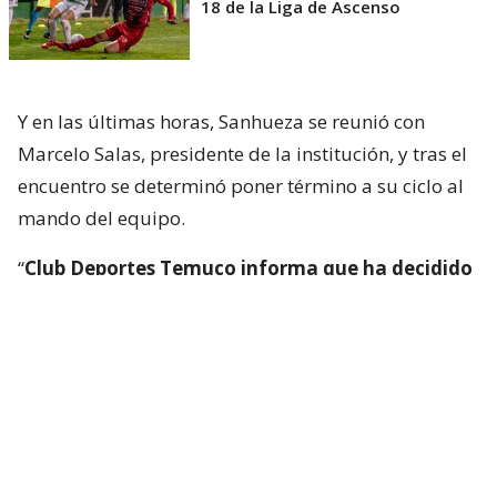
18 de la Liga de Ascenso
Y en las últimas horas, Sanhueza se reunió con
Marcelo Salas, presidente de la institución, y tras el
encuentro se determinó poner término a su ciclo al
mando del equipo.
“
Club Deportes Temuco informa que ha decidido
porner término a la relación contractual con el
señor Arturo Sanhueza y su cuerpo técnico”
,
comunicó el elenco sureño.
Lee también...
Tras varios meses sin equipo:
Mauricio Isla se sinceró sobre su
futuro en el fútbol profesional