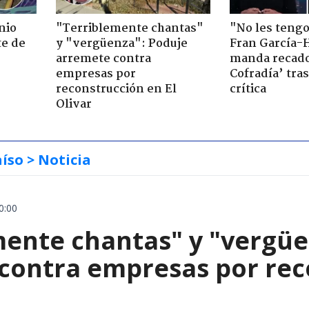
nio
"Terriblemente chantas"
"No les teng
te de
y "vergüenza": Poduje
Fran García-
arremete contra
manda recado
empresas por
Cofradía’ tras
reconstrucción en El
crítica
Olivar
aíso
> Noticia
0:00
mente chantas" y "vergüe
contra empresas por reco