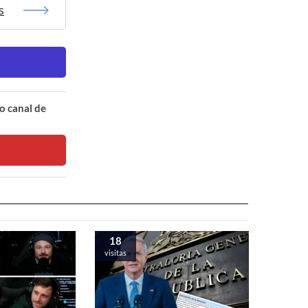
s
o canal de
18
visitas