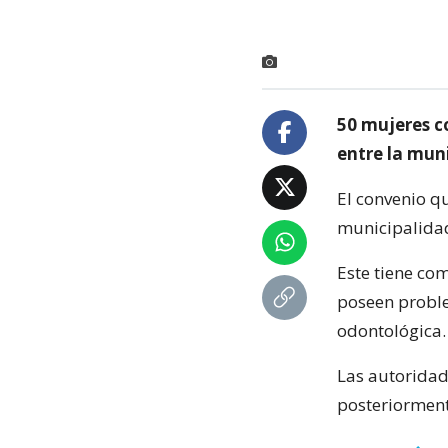
50 mujeres c
entre la mun
El convenio q
municipalidad
Este tiene com
poseen proble
odontológica.
Las autoridad
posteriorment