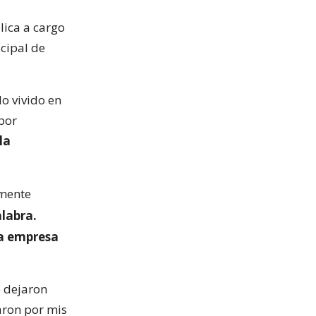
lica a cargo
icipal de
lo vivido en
por
la
emente
alabra.
a empresa
e dejaron
aron por mis