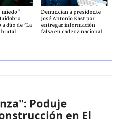
o miedo":
Denuncian a presidente
Huidobro
José Antonio Kast por
 a dúo de ’La
entregar información
 brutal
falsa en cadena nacional
nza": Poduje
nstrucción en El