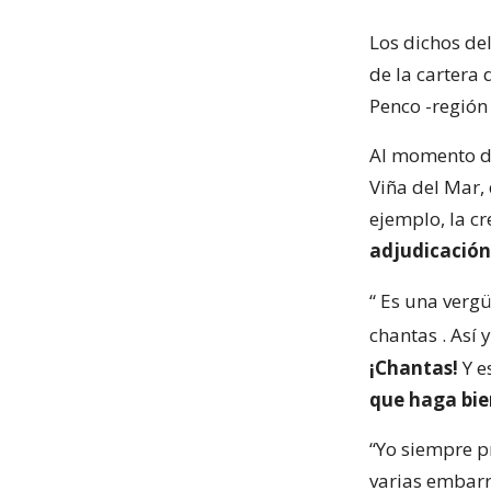
Los dichos de
de la cartera 
Penco -región 
Al momento de 
Viña del Mar,
ejemplo, la c
adjudicación
“
Es una vergü
chantas
. Así
¡Chantas!
Y e
que haga bie
“Yo siempre pr
varias embarr