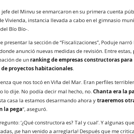
l jefe del Minvu se enmarcaron en su primera cuenta púb
de Vivienda, instancia llevada a cabo en el gimnasio mun
del Bío Bío-.
presentar la sección de “Fiscalizaciones”, Poduje narró 
 donde anunció nuevas medidas de revisión. Entre estas, 
reación de un
ranking de empresas constructoras para 
 de proyectos habitacionales
.
enza que nos tocó en Viña del Mar. Eran perfiles terribl
 yo lo dije. No podía decir mal hecho, no.
Chanta era la p
sta casa la estamos desarmando ahora y
traeremos otr
n la pega
“, aseguró.
egunto: ‘¿Qué constructora es? Tal y cual’. Y algunas qu
adas, ¡se han venido a arreglarla! Después que me critic