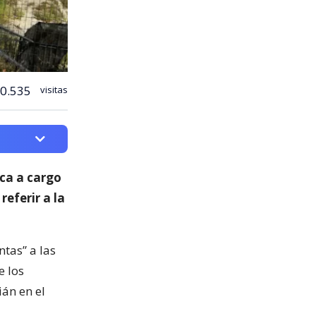
0.535
visitas
ica a cargo
 referir a la
ntas” a las
e los
ián en el