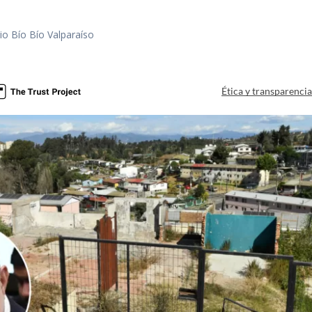
io Bío Bío Valparaíso
a
Ética y transparenci