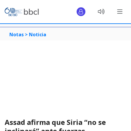
Notas >
Noticia
Assad afirma que Siria “no se
inclinará” ante fuerzas