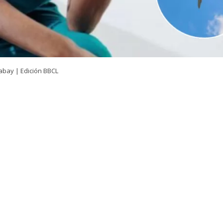
abay | Edición BBCL
VER RESUMEN
pelaciones de Valdivia rechazó un recurso de protecc
or una enfermera del hospital de la capital regional
tituida por salir al extranjero estando con licencia médi
monta a agosto del 2023
, cuando la exfuncionaria recib
30 días para cuidar a su hijo menor de un año
que -seg
cía una enfermedad grave: un cuadro de apnea del s