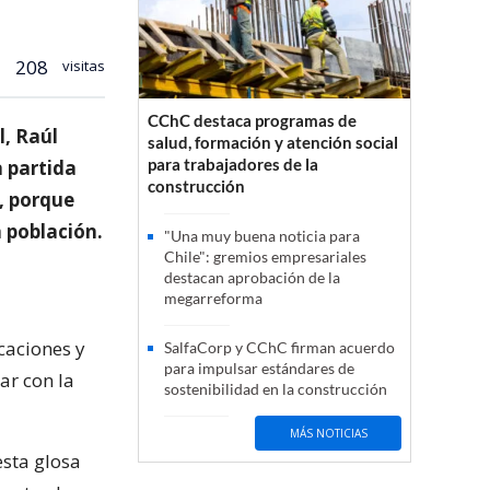
208
visitas
CChC destaca programas de
, Raúl
salud, formación y atención social
para trabajadores de la
a partida
construcción
r, porque
a población.
"Una muy buena noticia para
Chile": gremios empresariales
destacan aprobación de la
megarreforma
icaciones y
SalfaCorp y CChC firman acuerdo
para impulsar estándares de
ar con la
sostenibilidad en la construcción
MÁS NOTICIAS
esta glosa