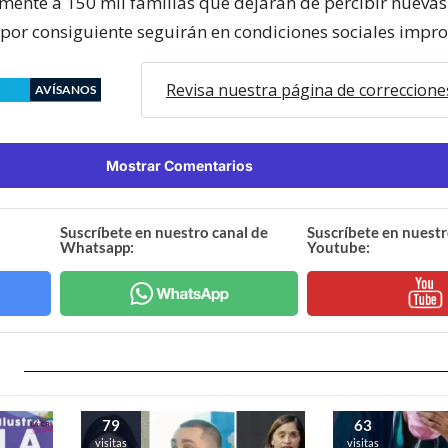
amente a 150 mil familias que dejarán de percibir nueva
por consiguiente seguirán en condiciones sociales impro
Revisa nuestra página de correccione
AVÍSANOS
Mostrar Comentarios
Suscríbete en nuestro canal de
Suscríbete en nuestr
Whatsapp:
Youtube:
79
63
visitas
visitas