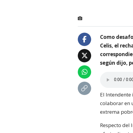
Como desafor
Celis, el rec
correspondien
según dijo, p
El Intendente 
colaborar en 
extrema pobre
Respecto del I