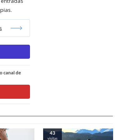
s entradas
pias.
s
o canal de
43
visitas