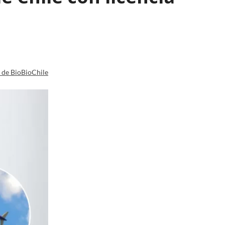
a de BioBioChile