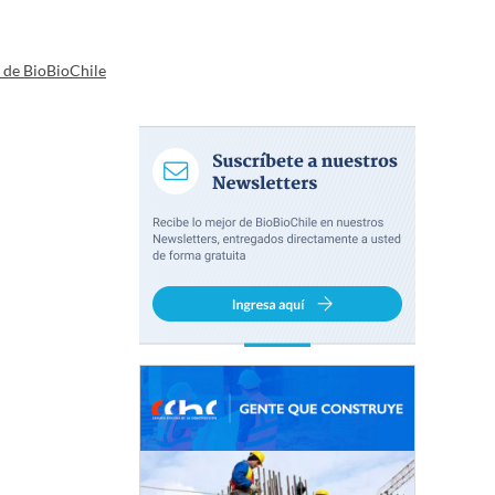
a de BioBioChile