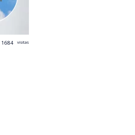
1684
visitas
ión
de
Los Ríos
,
ca
.
ió un
ún consigna
ueño,