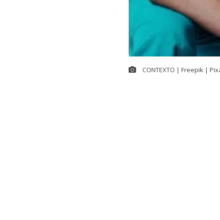
CONTEXTO | Freepik | Pix
La
Corte de A
presentado p
quien fue
des
El
caso se re
permiso por 
el
fallo
–
pade