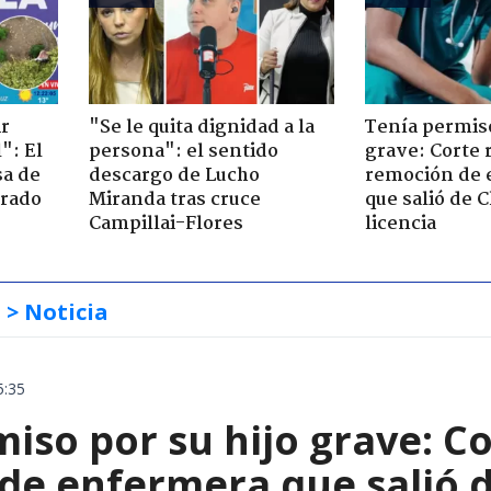
ir
"Se le quita dignidad a la
Tenía permiso
": El
persona": el sentido
grave: Corte r
sa de
descargo de Lucho
remoción de 
trado
Miranda tras cruce
que salió de C
Campillai-Flores
licencia
s
> Noticia
5:35
iso por su hijo grave: Co
e enfermera que salió de