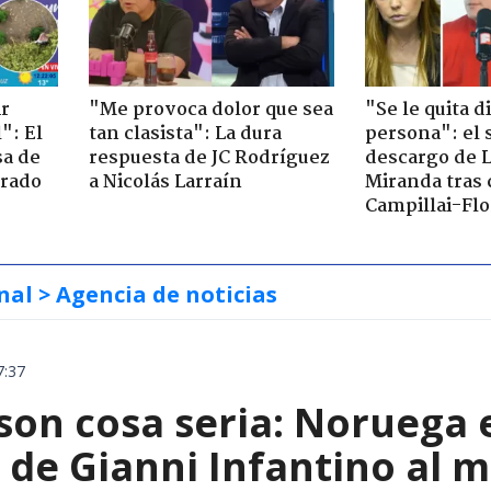
ir
"Me provoca dolor que sea
"Se le quita d
": El
tan clasista": La dura
persona": el 
sa de
respuesta de JC Rodríguez
descargo de 
trado
a Nicolás Larraín
Miranda tras 
Campillai-Flo
nal
> Agencia de noticias
7:37
 son cosa seria: Noruega
de Gianni Infantino al m