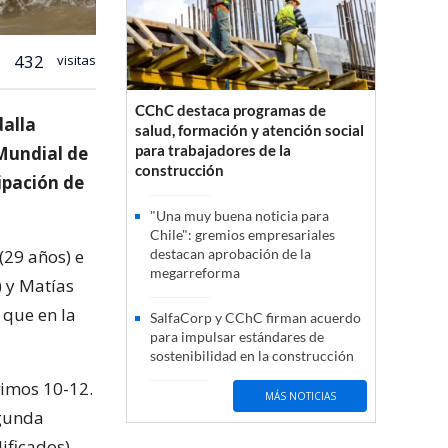
432
visitas
CChC destaca programas de
dalla
salud, formación y atención social
para trabajadores de la
Mundial de
construcción
cipación de
"Una muy buena noticia para
Chile": gremios empresariales
(29 años) e
destacan aprobación de la
megarreforma
) y Matías
 que en la
SalfaCorp y CChC firman acuerdo
para impulsar estándares de
sostenibilidad en la construcción
vimos 10-12.
MÁS NOTICIAS
egunda
ificados).