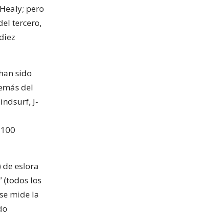
Healy; pero
del tercero,
diez
 han sido
demás del
ndsurf, J-
 100
 de eslora
” (todos los
 se mide la
do