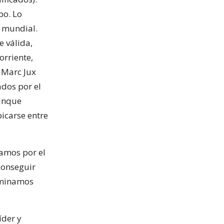
po. Lo
n mundial.
e válida,
orriente,
o Marc Jux
ados por el
aunque
bicarse entre
gamos por el
conseguir
erminamos
íder y