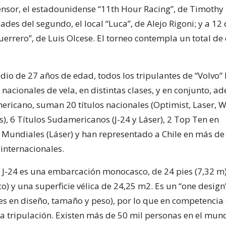
sor, el estadounidense “11th Hour Racing”, de Timothy 
ades del segundo, el local “Luca”, de Alejo Rigoni; y a 12 
errero”, de Luis Olcese. El torneo contempla un total de 
io de 27 años de edad, todos los tripulantes de “Volvo”
nacionales de vela, en distintas clases, y en conjunto, a
ricano, suman 20 títulos nacionales (Optimist, Laser, Wi
), 6 Títulos Sudamericanos (J-24 y Láser), 2 Top Ten en
undiales (Láser) y han representado a Chile en más de
nternacionales.
se J-24 es una embarcación monocasco, de 24 pies (7,32 m)
co) y una superficie vélica de 24,25 m2. Es un “one design
les en diseño, tamaño y peso), por lo que en competencia
la tripulación. Existen más de 50 mil personas en el mun