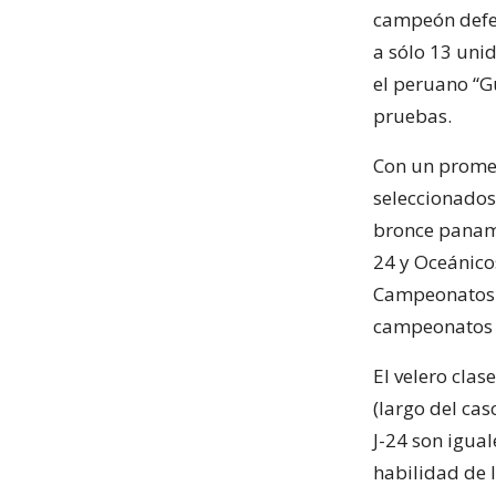
campeón defen
a sólo 13 unid
el peruano “Gu
pruebas.
Con un promed
seleccionados 
bronce paname
24 y Oceánicos
Campeonatos M
campeonatos i
El velero cla
(largo del cas
J-24 son igua
habilidad de 