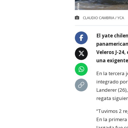
CLAUDIO CAMBRIA / YCA
El yate chile
panamericana
Veleros J-24,
una exigente
En la tercera 
integrado por 
Landerer (26)
regata siguient
“Tuvimos 2 re
En la primera 
largada fue c