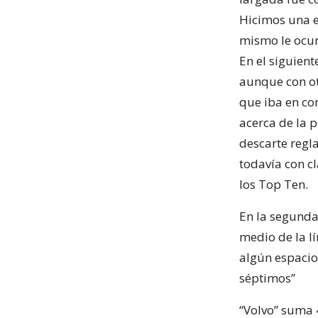
Hicimos una e
mismo le ocur
En el siguient
aunque con ot
que iba en con
acerca de la p
descarte regla
todavía con cl
los Top Ten.
En la segunda
medio de la l
algún espacio
séptimos”
“Volvo” suma 4