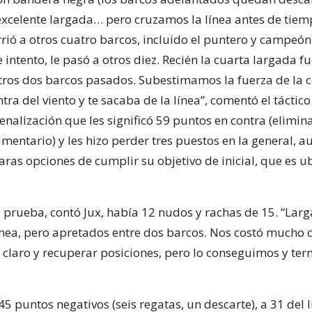
xcelente largada… pero cruzamos la línea antes de tiem
rió a otros cuatro barcos, incluido el puntero y campeó
e intento, le pasó a otros diez. Recién la cuarta largada fu
ros dos barcos pasados. Subestimamos la fuerza de la c
tra del viento y te sacaba de la línea”, comentó el táctic
enalización que les significó 59 puntos en contra (elimin
mentario) y les hizo perder tres puestos en la general, 
aras opciones de cumplir su objetivo de inicial, que es u
 prueba, contó Jux, había 12 nudos y rachas de 15. “Lar
ínea, pero apretados entre dos barcos. Nos costó mucho 
 claro y recuperar posiciones, pero lo conseguimos y t
5 puntos negativos (seis regatas, un descarte), a 31 del l