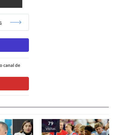
s
o canal de
79
visitas