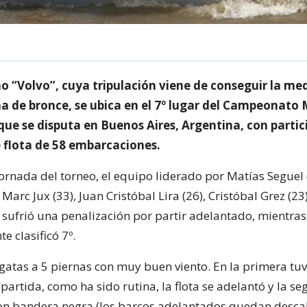
no “Volvo”, cuya tripulación viene de conseguir la me
 de bronce, se ubica en el 7º lugar del Campeonato 
 que se disputa en Buenos Aires, Argentina, con parti
 flota de 58 embarcaciones.
jornada del torneo, el equipo liderado por Matías Seguel 
Marc Jux (33), Juan Cristóbal Lira (26), Cristóbal Grez (23
, sufrió una penalización por partir adelantado, mientras
e clasificó 7º.
gatas a 5 piernas con muy buen viento. En la primera tu
partida, como ha sido rutina, la flota se adelantó y la s
on bandera negra (los barcos adelantados quedan descal