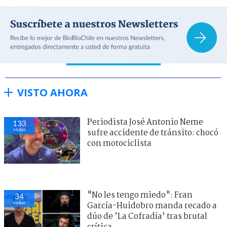
VISTO AHORA
Periodista José Antonio Neme
133
visitas
sufre accidente de tránsito: chocó
con motociclista
"Terriblemente chantas" y
33
visitas
"vergüenza": Poduje arremete
contra empresas por