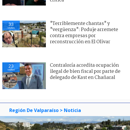
reconstrucción en El Olivar
"No les tengo miedo": Fran
34
visitas
García-Huidobro manda recado a
dúo de ’La Cofradía’ tras brutal
crítica
Contraloría acredita ocupación
23
visitas
ilegal de bien fiscal por parte de
delegado de Kast en Chañaral
Región De Valparaíso
> Noticia