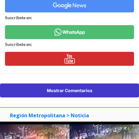
Suscríbete en:
Suscríbete en:
Mostrar Comentarios
Región Metropolitana
> Noticia