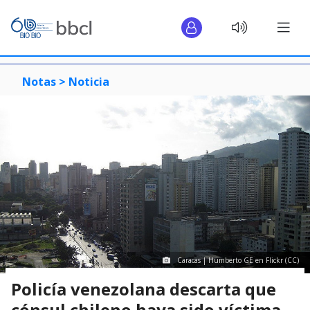
Notas >
Noticia
Caracas | Humberto GE en Flickr (CC)
Policía venezolana descarta que
cónsul chileno haya sido víctima