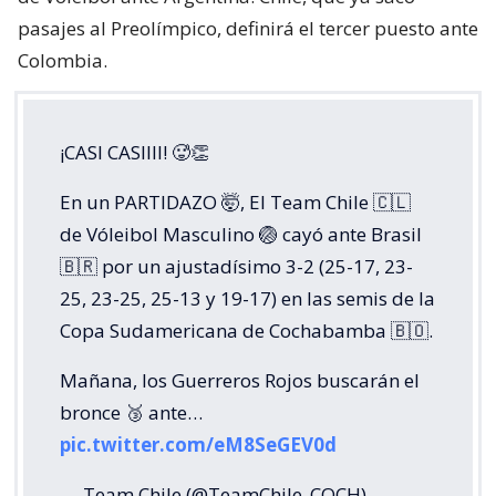
pasajes al Preolímpico, definirá el tercer puesto ante
Colombia.
¡CASI CASIIII! 🥵👏
En un PARTIDAZO 🤯, El Team Chile 🇨🇱
de Vóleibol Masculino 🏐 cayó ante Brasil
🇧🇷 por un ajustadísimo 3-2 (25-17, 23-
25, 23-25, 25-13 y 19-17) en las semis de la
Copa Sudamericana de Cochabamba 🇧🇴.
Mañana, los Guerreros Rojos buscarán el
bronce 🥉 ante…
pic.twitter.com/eM8SeGEV0d
— Team Chile (@TeamChile_COCH)