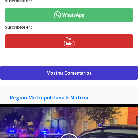
Suscríbete en:
Suscríbete en:
Mostrar Comentarios
Región Metropolitana
> Noticia