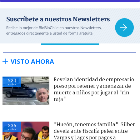
VISTO AHORA
Revelan identidad de empresario
523
visitas
preso por retener y amenazar de
muerte a niños por jugar al "rin
raja"
"Hueón, tenemos familia": Silber
236
visitas
devela ante fiscalía pelea entre
Vargas y Lagos por pagos a