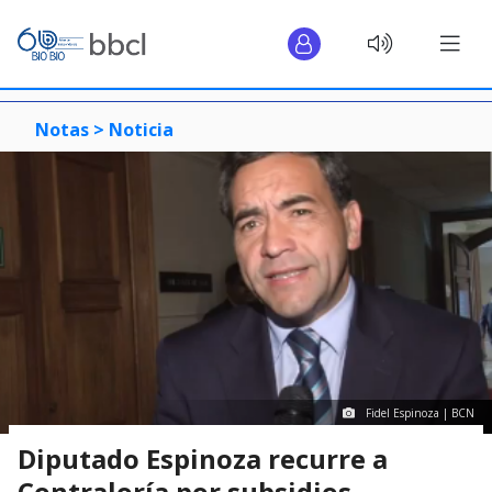
Notas >
Noticia
Fidel Espinoza | BCN
Diputado Espinoza recurre a
Contraloría por subsidios