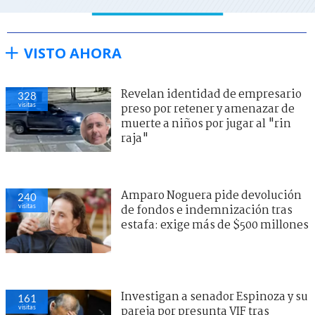
VISTO AHORA
Revelan identidad de empresario
328
visitas
preso por retener y amenazar de
muerte a niños por jugar al "rin
raja"
Amparo Noguera pide devolución
240
visitas
de fondos e indemnización tras
estafa: exige más de $500 millones
Investigan a senador Espinoza y su
161
visitas
pareja por presunta VIF tras