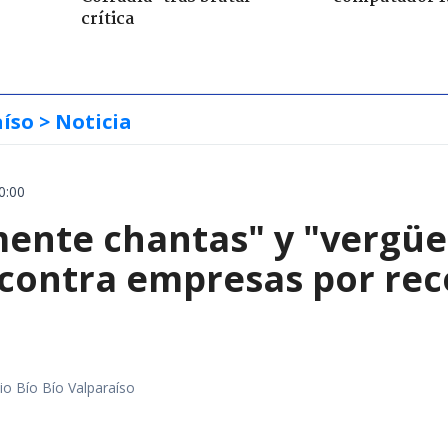
crítica
aíso
> Noticia
0:00
mente chantas" y "vergüe
contra empresas por reco
io Bío Bío Valparaíso
a