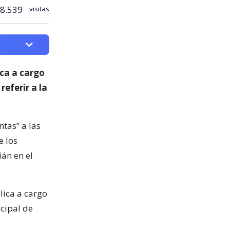
8.539
visitas
ica a cargo
 referir a la
ntas” a las
e los
ián en el
lica a cargo
icipal de