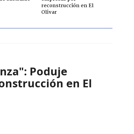
reconstrucción en El
Olivar
nza": Poduje
nstrucción en El