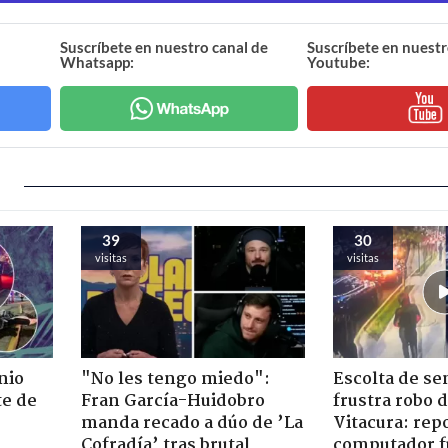
Suscríbete en nuestro canal de
Suscríbete en nuestr
Whatsapp:
Youtube:
39
30
visitas
visitas
nio
"No les tengo miedo":
Escolta de se
te de
Fran García-Huidobro
frustra robo 
manda recado a dúo de ’La
Vitacura: rep
Cofradía’ tras brutal
computador f