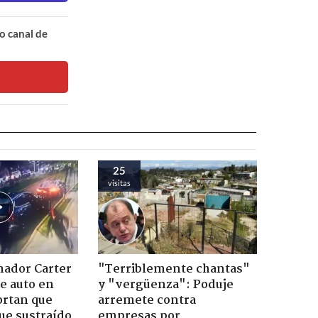
o canal de
25
visitas
nador Carter
"Terriblemente chantas"
de auto en
y "vergüenza": Poduje
ortan que
arremete contra
ue sustraído
empresas por