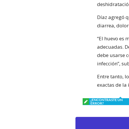
deshidratación
Díaz agregó q
diarrea, dolo
“El huevo es 
adecuadas. De
debe usarse c
infección”, su
Entre tanto, l
exactas de la 
¿ENCONTRASTE UN
ERROR?