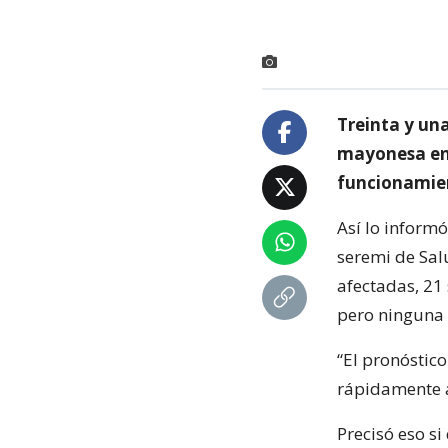
Treinta y una
mayonesa en u
funcionamie
Así lo informó
seremi de Sal
afectadas, 21
pero ninguna 
“El pronóstic
rápidamente a 
Precisó eso s