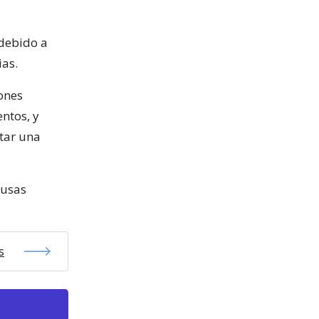
 debido a
ias.
ones
ntos, y
tar una
ausas
s