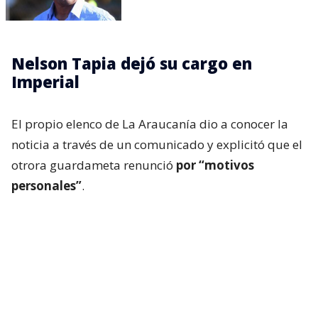
Nelson Tapia dejó su cargo en
Imperial
El propio elenco de La Araucanía dio a conocer la
noticia a través de un comunicado y explicitó que el
otrora guardameta renunció
por “motivos
personales”
.
“El Club Deportivo Imperial Unido informa que, por
motivos personales,
Nelson Tapia ha decidido
dejar su cargo como director técnico de nuestro
primer equipo
. Como institución, respetamos
plenamente su decisión y solicitamos a nuestra