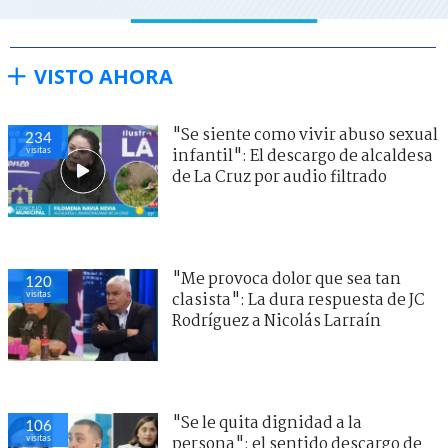
VISTO AHORA
"Se siente como vivir abuso sexual
234
visitas
infantil": El descargo de alcaldesa
de La Cruz por audio filtrado
"Me provoca dolor que sea tan
120
visitas
clasista": La dura respuesta de JC
Rodríguez a Nicolás Larraín
"Se le quita dignidad a la
106
visitas
persona": el sentido descargo de