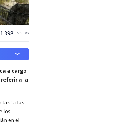
1.398
visitas
ica a cargo
 referir a la
ntas” a las
e los
ián en el