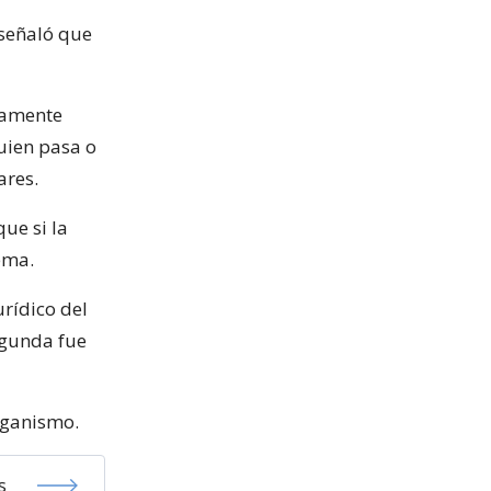
 señaló que
rtamente
quien pasa o
ares.
ue si la
ema.
urídico del
egunda fue
organismo.
s