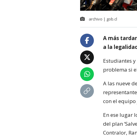
archivo | gob.cl
A más tardar
a la legalida
Estudiantes y
problema si el
A las nueve d
representante
con el equipo
En ese lugar l
del plan ‘Salv
Contralor, R