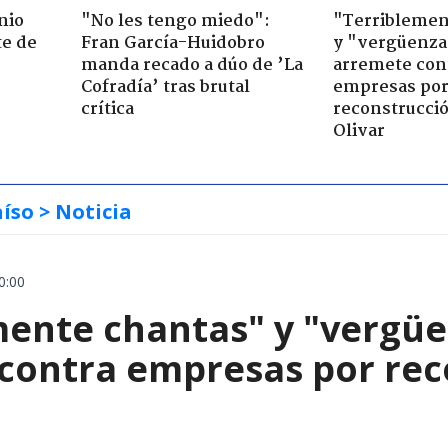
nio
"No les tengo miedo":
"Terriblemen
te de
Fran García-Huidobro
y "vergüenza
manda recado a dúo de ’La
arremete con
Cofradía’ tras brutal
empresas po
crítica
reconstrucció
Olivar
aíso
> Noticia
0:00
mente chantas" y "vergüe
contra empresas por reco