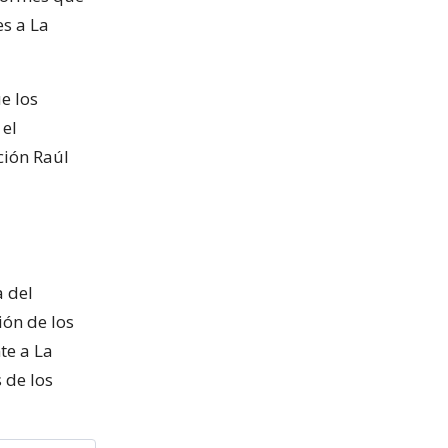
es a La
e los
 el
ción Raúl
a del
ión de los
te a La
 de los