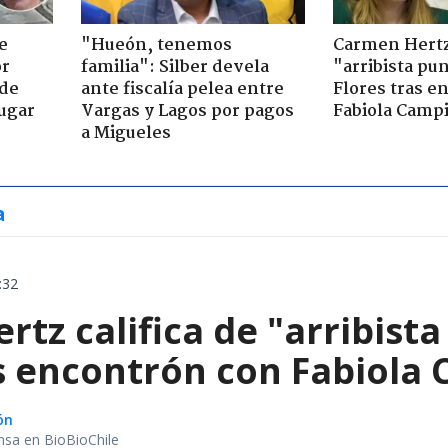
e
"Hueón, tenemos
Carmen Hertz 
or
familia": Silber devela
"arribista pu
 de
ante fiscalía pelea entre
Flores tras e
jugar
Vargas y Lagos por pagos
Fabiola Campi
a Migueles
a
:32
tz califica de "arribist
s encontrón con Fabiola 
ón
nsa en BioBioChile