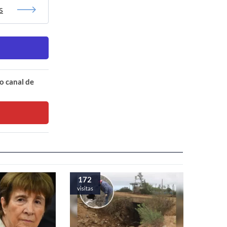
s
o canal de
172
visitas