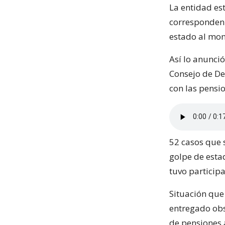
La entidad est
corresponden
estado al mom
Así lo anunció
Consejo de Def
con las pensi
52 casos que 
golpe de esta
tuvo participa
Situación que 
entregado obs
de pensiones 