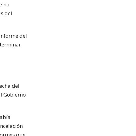
e no
s del
 informe del
 terminar
fecha del
el Gobierno
había
ancelación
nformes que