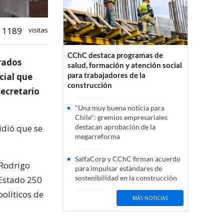
1189
visitas
CChC destaca programas de
rados
salud, formación y atención social
para trabajadores de la
ocial que
construcción
secretario
"Una muy buena noticia para
Chile": gremios empresariales
idió que se
destacan aprobación de la
megarreforma
SalfaCorp y CChC firman acuerdo
 Rodrigo
para impulsar estándares de
sostenibilidad en la construcción
 Estado 250
olíticos de
MÁS NOTICIAS