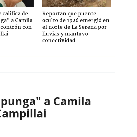
califica de
Reportan que puente
nga" a Camila
oculto de 1926 emergió en
ncontrón con
el norte de La Serena por
llai
lluvias y mantuvo
conectividad
a punga" a Camila
Campillai