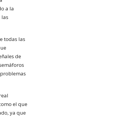
o a la
 las
e todas las
que
eñales de
 semáforos
s problemas
real
 como el que
vado, ya que