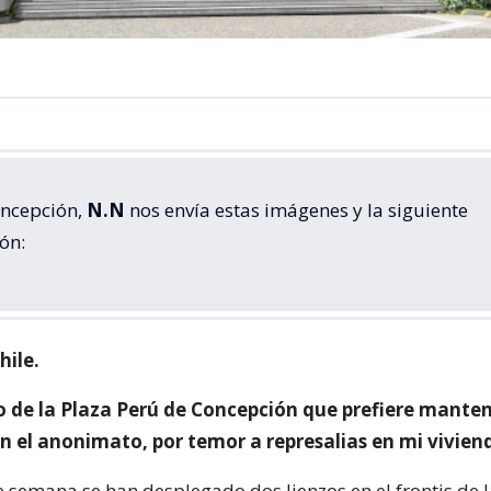
ncepción,
N.N
nos envía estas imágenes y la siguiente
ón:
hile.
o de la Plaza Perú de Concepción que prefiere manten
n el anonimato, por temor a represalias en mi vivien
e semana se han desplegado dos lienzos en el frontis de 