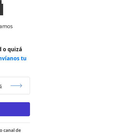
vamos
d o quizá
nvíanos tu
s
o canal de