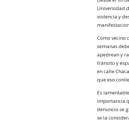
Universidad d
violencia y d
manifestacion
Como vecino de
semanas debem
apedrean y ra
tránsito y es
en calle Chac
que eso conlle
Es lamentable
importancia qu
denuncio se gl
se la conside