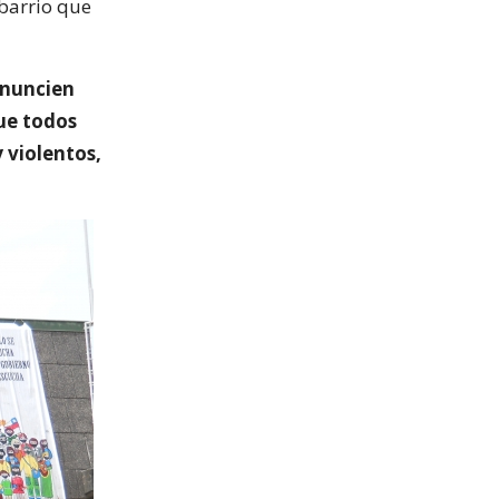
barrio que
ronuncien
que todos
 violentos,