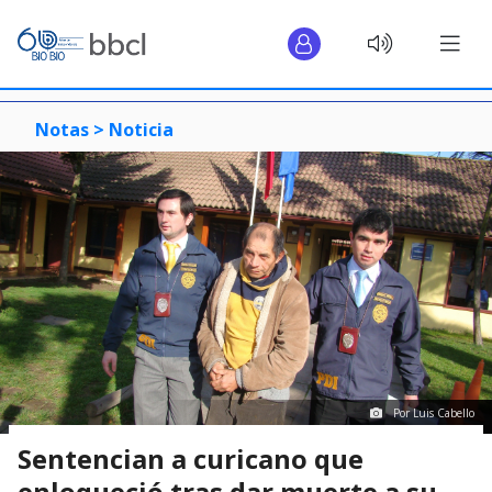
Notas >
Noticia
Por Luis Cabello
Sentencian a curicano que
enloqueció tras dar muerte a su