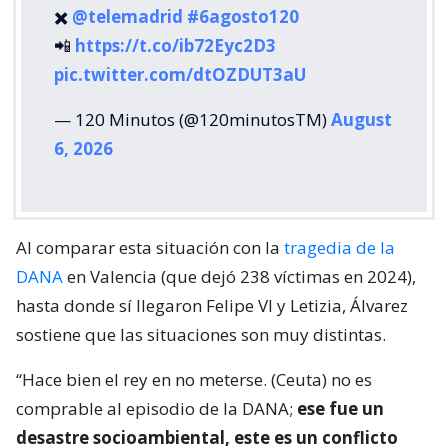
✖️
@telemadrid
#6agosto120
📲
https://t.co/ib72Eyc2D3
pic.twitter.com/dtOZDUT3aU
— 120 Minutos (@120minutosTM)
August
6, 2026
Al comparar esta situación con la
tragedia de la
DANA
en Valencia (que dejó 238 víctimas en 2024),
hasta donde sí llegaron Felipe VI y Letizia, Álvarez
sostiene que las situaciones son muy distintas.
“Hace bien el rey en no meterse. (Ceuta) no es
comprable al episodio de la DANA;
ese fue un
desastre socioambiental, este es un conflicto