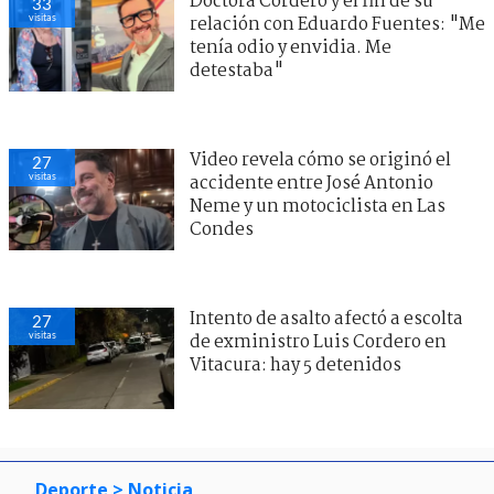
Doctora Cordero y el fin de su
33
visitas
relación con Eduardo Fuentes: "Me
tenía odio y envidia. Me
detestaba"
Video revela cómo se originó el
27
visitas
accidente entre José Antonio
Neme y un motociclista en Las
Condes
Intento de asalto afectó a escolta
27
visitas
de exministro Luis Cordero en
Vitacura: hay 5 detenidos
Deporte
> Noticia