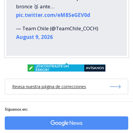
bronce 🥉 ante…
pic.twitter.com/eM8SeGEV0d
— Team Chile (@TeamChile_COCH)
August 9, 2026
¿ENCONTRASTE UN
AVÍSANOS
ERROR?
Revisa nuestra página de correcciones
Síguenos en: