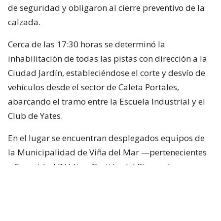
de seguridad y obligaron al cierre preventivo de la
calzada.
Cerca de las 17:30 horas se determinó la
inhabilitación de todas las pistas con dirección a la
Ciudad Jardín, estableciéndose el corte y desvío de
vehículos desde el sector de Caleta Portales,
abarcando el tramo entre la Escuela Industrial y el
Club de Yates.
En el lugar se encuentran desplegados equipos de
la Municipalidad de Viña del Mar —pertenecientes
a Seguridad Pública, Gestión del Riesgo de
Desastres y Operaciones—, quienes trabajan en el
despeje y aseguramiento de la vía con apoyo de
cuatro camiones tolva, un cargador frontal y una