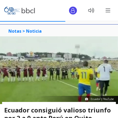
Notas >
Noticia
Ecuador | YouTube
Ecuador consiguió valioso triunfo
por 2 a 0 ante Perú en Quito