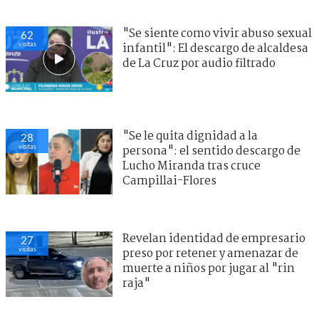
"Se siente como vivir abuso sexual
62
visitas
infantil": El descargo de alcaldesa
de La Cruz por audio filtrado
"Se le quita dignidad a la
28
visitas
persona": el sentido descargo de
Lucho Miranda tras cruce
Campillai-Flores
Revelan identidad de empresario
27
visitas
preso por retener y amenazar de
muerte a niños por jugar al "rin
raja"