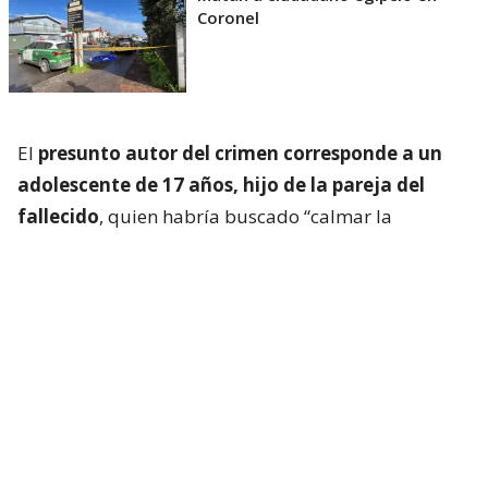
Coronel
El
presunto autor del crimen corresponde a un
adolescente de 17 años, hijo de la pareja del
fallecido
, quien habría buscado “calmar la
situación”, según los primeros antecedentes
policiales. Sin embargo,
el menor tomó un arma
blanca de fabricación artesanal, atacando a la
víctima
.
Acto seguido, este último tomó su vehículo
particular, desplazándose por calle Los Molineros,
momento en que descendió del móvil, pidió ayuda,
sin embargo pereció en la vía pública.