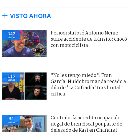
VISTO AHORA
Periodista José Antonio Neme
342
visitas
sufre accidente de tránsito: chocó
con motociclista
"No les tengo miedo": Fran
119
visitas
García-Huidobro manda recado a
dúo de ’La Cofradía’ tras brutal
crítica
Contraloría acredita ocupación
84
visitas
ilegal de bien fiscal por parte de
delegado de Kast en Chañaral