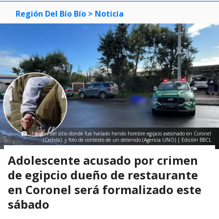
Región Del Bío Bío
> Noticia
Imagen del sitio donde fue hallado herido hombre egipcio asesinado en Coronel
(Cedida); y foto de contexto de un detenido (Agencia UNO) | Edición BBCL
Adolescente acusado por crimen
de egipcio dueño de restaurante
en Coronel será formalizado este
sábado