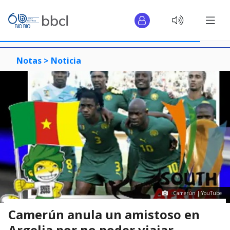
Notas >
Noticia
Camerún | YouTube
Camerún anula un amistoso en
Argelia por no poder viajar