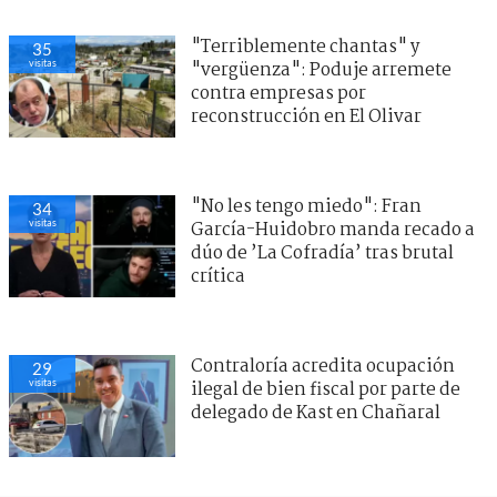
"Terriblemente chantas" y
35
visitas
"vergüenza": Poduje arremete
contra empresas por
reconstrucción en El Olivar
"No les tengo miedo": Fran
34
visitas
García-Huidobro manda recado a
dúo de ’La Cofradía’ tras brutal
crítica
Contraloría acredita ocupación
29
visitas
ilegal de bien fiscal por parte de
delegado de Kast en Chañaral