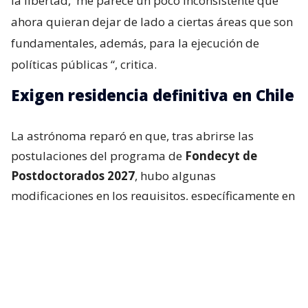
la libertad,
me parece un poco inconsistente que
ahora quieran dejar de lado a ciertas áreas que son
fundamentales, además, para la ejecución de
políticas públicas
“, critica.
Exigen residencia definitiva en Chile
La astrónoma reparó en que, tras abrirse las
postulaciones del programa de
Fondecyt de
Postdoctorados 2027
, hubo algunas
modificaciones en los requisitos, específicamente en
la parte de admisibilidad.
Resulta que en la sección 4 de
las bases
concursables
, el documento reza que
“todo
proyecto deberá ser presentado por un/a
postulante chileno o extranjero con residencia