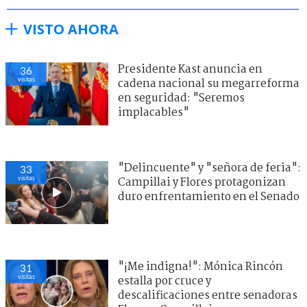
VISTO AHORA
Presidente Kast anuncia en
36
visitas
cadena nacional su megarreforma
en seguridad: "Seremos
implacables"
"Delincuente" y "señora de feria":
33
visitas
Campillai y Flores protagonizan
duro enfrentamiento en el Senado
"¡Me indigna!": Mónica Rincón
31
visitas
estalla por cruce y
descalificaciones entre senadoras