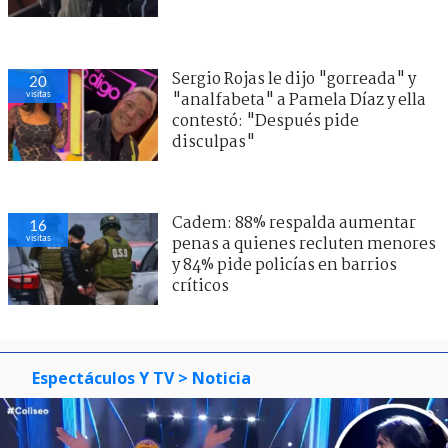
Sergio Rojas le dijo "gorreada" y
20
visitas
"analfabeta" a Pamela Díaz y ella
contestó: "Después pide
disculpas"
Cadem: 88% respalda aumentar
16
visitas
penas a quienes recluten menores
y 84% pide policías en barrios
críticos
Espectáculos Y TV
> Noticia