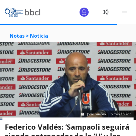
Notas >
Noticia
Jorge Sampaoli | Simón Collado
Federico Valdés: ‘Sampaoli seguirá
siendo entrenador de la ‘U’ y las