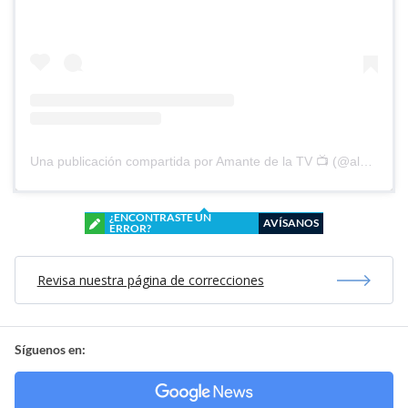
Una publicación compartida por Amante de la TV 📺 (@alguien_te_observa)
¿ENCONTRASTE UN
AVÍSANOS
ERROR?
Revisa nuestra página de correcciones
Síguenos en: