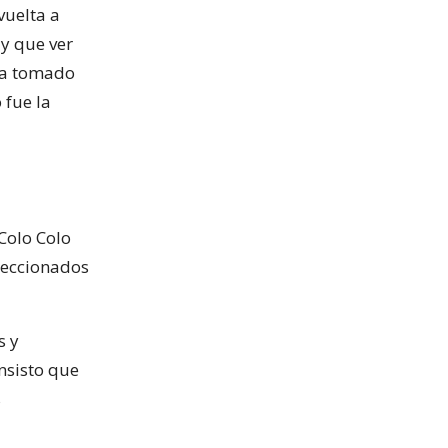
vuelta a
y que ver
aya tomado
 fue la
Colo Colo
eleccionados
s y
nsisto que
s