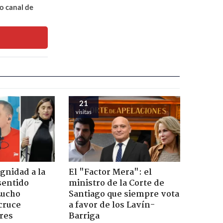
o canal de
21
visitas
ignidad a la
El "Factor Mera": el
sentido
ministro de la Corte de
Lucho
Santiago que siempre vota
cruce
a favor de los Lavín-
res
Barriga