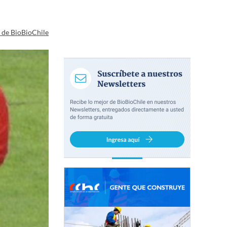
a de BioBioChile