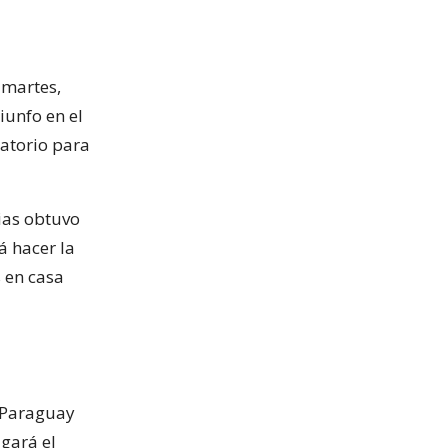
 martes,
iunfo en el
catorio para
ias obtuvo
á hacer la
s en casa
e Paraguay
ugará el