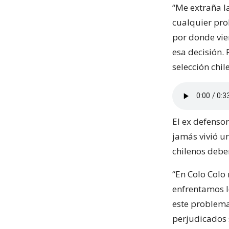
“Me extraña l
cualquier pro
por donde vie
esa decisión.
selección chil
El ex defenso
jamás vivió un
chilenos debe
“En Colo Colo
enfrentamos l
este problema
perjudicados 