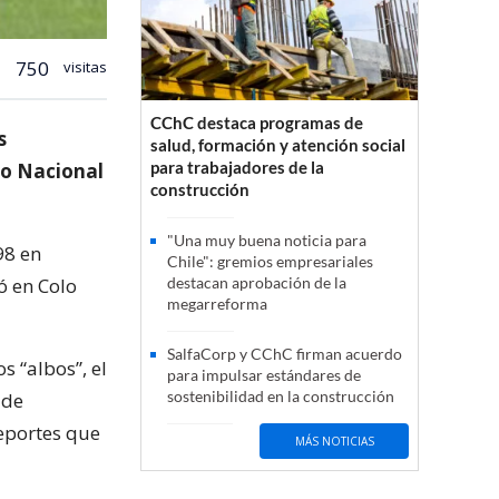
750
visitas
CChC destaca programas de
s
salud, formación y atención social
para trabajadores de la
dio Nacional
construcción
"Una muy buena noticia para
98 en
Chile": gremios empresariales
ó en Colo
destacan aprobación de la
megarreforma
SalfaCorp y CChC firman acuerdo
s “albos”, el
para impulsar estándares de
sostenibilidad en la construcción
 de
Deportes que
MÁS NOTICIAS