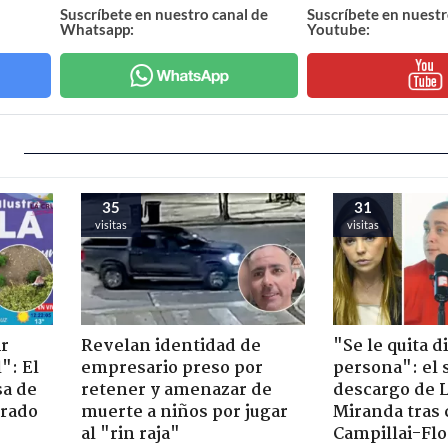
Suscríbete en nuestro canal de
Suscríbete en nuestr
Whatsapp:
Youtube:
35
31
visitas
visitas
ir
Revelan identidad de
"Se le quita d
": El
empresario preso por
persona": el 
sa de
retener y amenazar de
descargo de 
trado
muerte a niños por jugar
Miranda tras 
al "rin raja"
Campillai-Flo