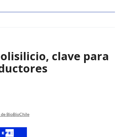
isilicio, clave para
nductores
a de BioBioChile