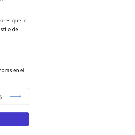
dores que le
stilo de
horas en el
s