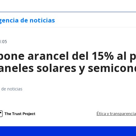
gencia de noticias
1:05
ne arancel del 15% al pol
paneles solares y semico
 de noticias
a
Ética y transparenci