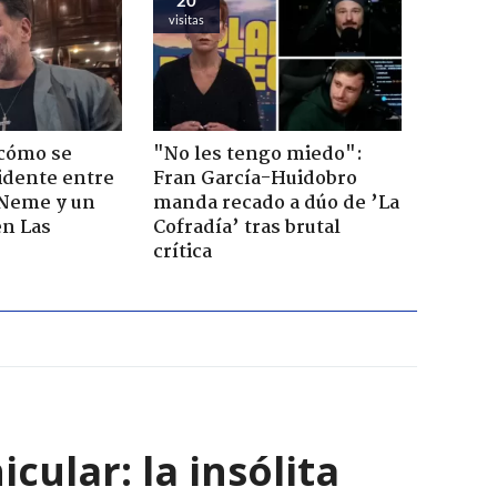
visitas
 cómo se
"No les tengo miedo":
cidente entre
Fran García-Huidobro
 Neme y un
manda recado a dúo de ’La
en Las
Cofradía’ tras brutal
crítica
ular: la insólita