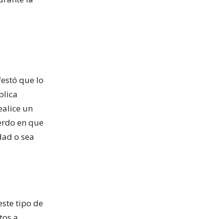
estó que lo
blica
ealice un
erdo en que
dad o sea
este tipo de
tos a