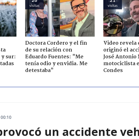
visitas
visitas
Doctora Cordero y el fin
Video revela
sta
de su relación con
originó el ac
y sur:
Eduardo Fuentes: "Me
José Antonio
ctadas
tenía odio y envidia. Me
motociclista 
detestaba"
Condes
 00:10
rovocó un accidente vehic