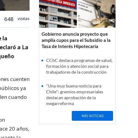
648
visitas
Gobierno anuncia proyecto que
 la
amplía cupos para el Subsidio a la
Tasa de Interés Hipotecaria
eclaró a La
equeño
CChC destaca programas de salud,
formación y atención social para
trabajadores de la construcción
iones cuenten
"Una muy buena noticia para
públicos ya
Chile": gremios empresariales
plen cuando
destacan aprobación de la
megarreforma
MÁS NOTICIAS
on
ace 20 años,
urante la