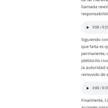
llamada revol
responsabilid
Siguiendo con
que falta es 
permanente, d
plebiscito ci
la autoridad 
removido de s
Finalmente, Co
acciones para