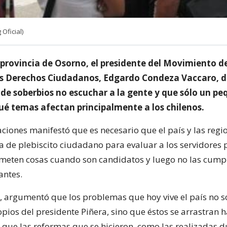
Oficial)
a provincia de Osorno, el presidente del Movimiento de
os Derechos Ciudadanos, Edgardo Condeza Vaccaro, d
 de soberbios no escuchar a la gente y que sólo un p
ué temas afectan principalmente a los chilenos.
aciones manifestó que es necesario que el país y las reg
a de plebiscito ciudadano para evaluar a los servidores 
meten cosas cuando son candidatos y luego no las cum
antes.
e, argumentó que los problemas que hoy vive el país no s
pios del presidente Piñera, sino que éstos se arrastran h
 que las reformas que se hicieron, como las realizadas d