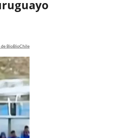
 uruguayo
a de BioBioChile