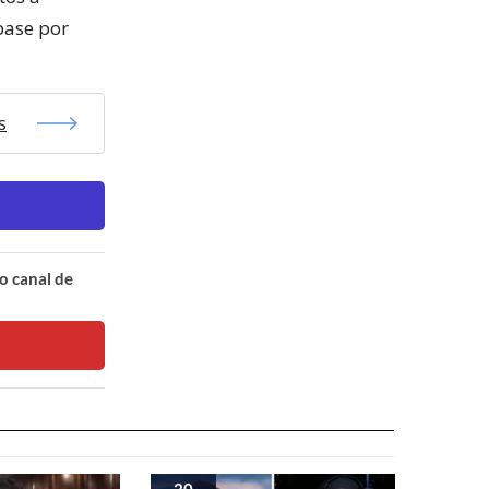
pase por
s
o canal de
20