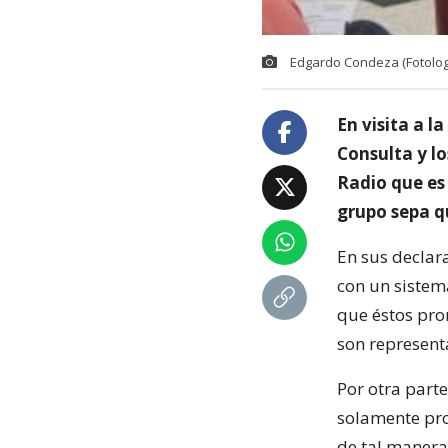
Edgardo Condeza (Fotolog 
En visita a l
Consulta y l
Radio que es
grupo sepa q
En sus declar
con un sistem
que éstos pro
son represent
Por otra part
solamente pro
de tal manera