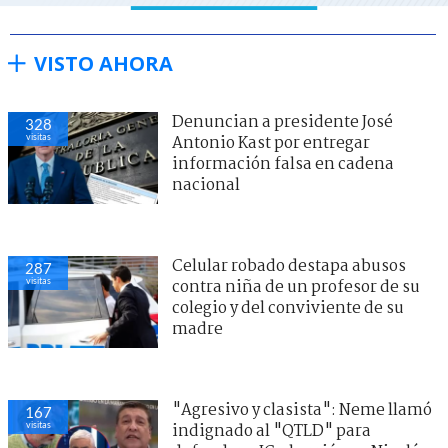
VISTO AHORA
Denuncian a presidente José
328
visitas
Antonio Kast por entregar
información falsa en cadena
nacional
Celular robado destapa abusos
287
visitas
contra niña de un profesor de su
colegio y del conviviente de su
madre
"Agresivo y clasista": Neme llamó
167
visitas
indignado al "QTLD" para