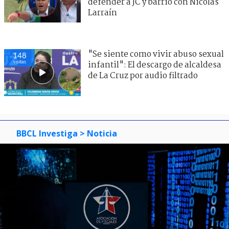
defender a JC y barrió con Nicolás
Larraín
"Se siente como vivir abuso sexual
148
visitas
infantil": El descargo de alcaldesa
de La Cruz por audio filtrado
BBCL Investiga
> Noticia