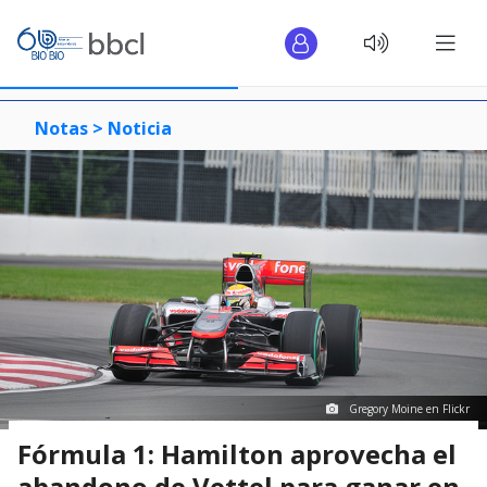
Notas >
Noticia
Gregory Moine en Flickr
Fórmula 1: Hamilton aprovecha el
abandono de Vettel para ganar en