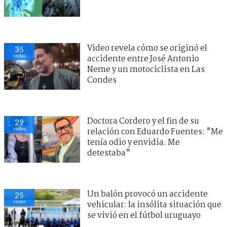
Video revela cómo se originó el
35
visitas
accidente entre José Antonio
Neme y un motociclista en Las
Condes
Doctora Cordero y el fin de su
29
visitas
relación con Eduardo Fuentes: "Me
tenía odio y envidia. Me
detestaba"
Un balón provocó un accidente
25
visitas
vehicular: la insólita situación que
se vivió en el fútbol uruguayo