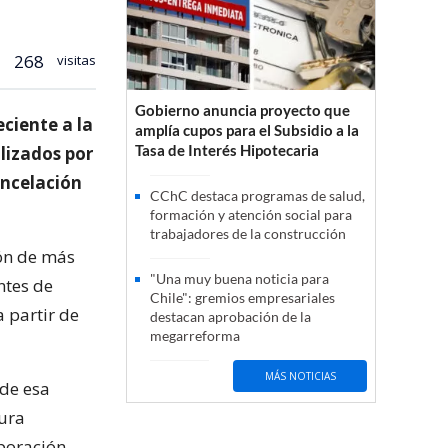
268
visitas
Gobierno anuncia proyecto que
eciente a la
amplía cupos para el Subsidio a la
Tasa de Interés Hipotecaria
lizados por
ancelación
CChC destaca programas de salud,
formación y atención social para
trabajadores de la construcción
ón de más
"Una muy buena noticia para
ntes de
Chile": gremios empresariales
a partir de
destacan aprobación de la
megarreforma
MÁS NOTICIAS
 de esa
ura
rporación