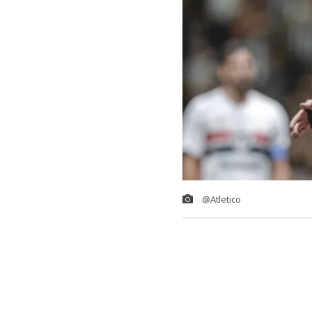
@Atletico
Colo Colo
tien
defensa chile