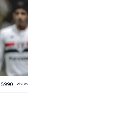
5990
visitas
ibo del
eiro de