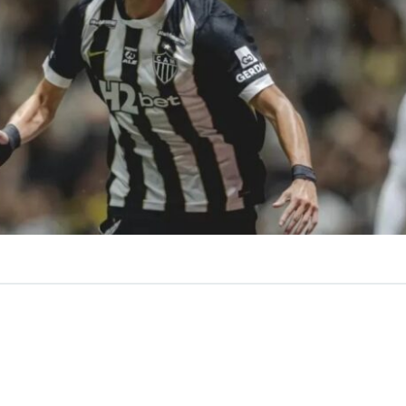
VER RESUMEN
e un nuevo refuerzo. Este sábado, fue oficializado el arr
no
Iván Román
, quien llega cedido desde el Atlético Min