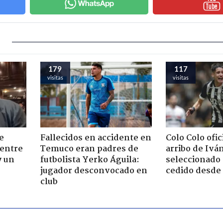
179
117
visitas
visitas
e
Fallecidos en accidente en
Colo Colo ofic
 entre
Temuco eran padres de
arribo de Iv
y un
futbolista Yerko Águila:
seleccionado 
jugador desconvocado en
cedido desde 
club