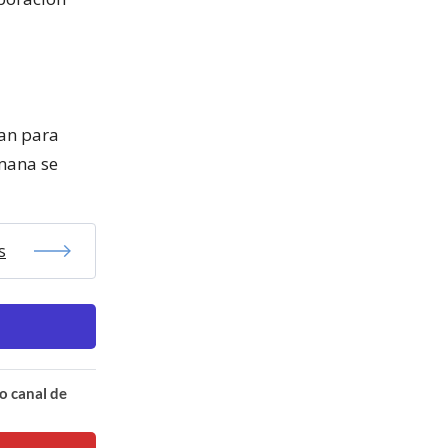
tan para
emana se
s
o canal de