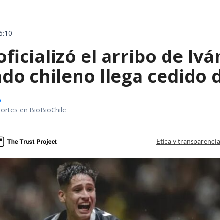
6:10
oficializó el arribo de I
do chileno llega cedido 
o
portes en BioBioChile
Ética y transparenci