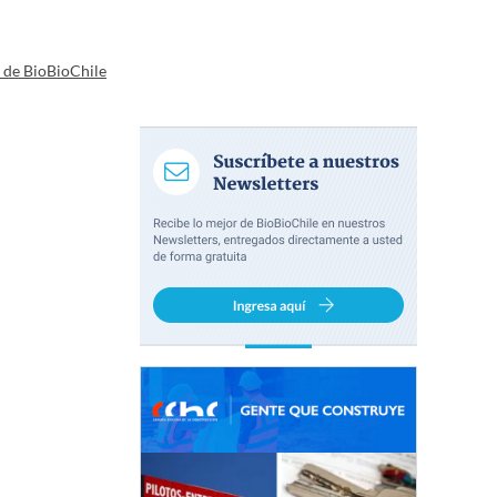
a de BioBioChile