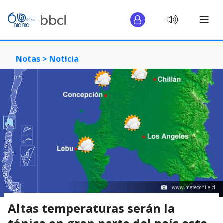
Notas >
Noticia
www.meteochile.cl
Altas temperaturas serán la
tónica en gran parte del país este