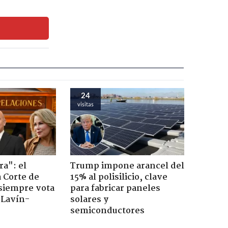
24
visitas
ra": el
Trump impone arancel del
a Corte de
15% al polisilicio, clave
 siempre vota
para fabricar paneles
s Lavín-
solares y
semiconductores