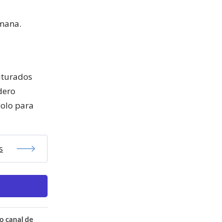
emana.
riturados
dero
colo para
s
o canal de