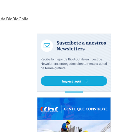
a de BioBioChile