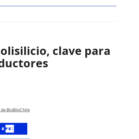
isilicio, clave para
nductores
a de BioBioChile