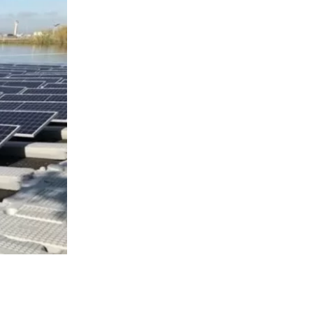
6470
visitas