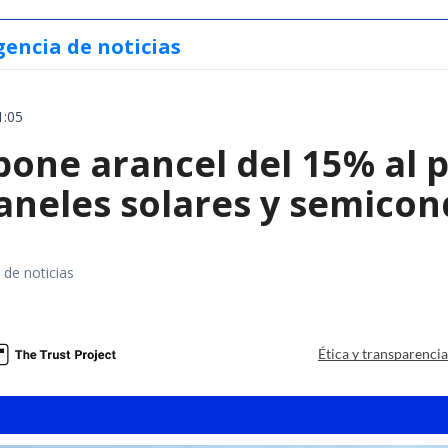
gencia de noticias
1:05
ne arancel del 15% al pol
paneles solares y semico
 de noticias
a
Ética y transparenci