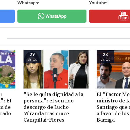
Whatsapp:
Youtube:
29
28
visitas
visitas
ir
"Se le quita dignidad a la
El "Factor Me
": El
persona": el sentido
ministro de l
sa de
descargo de Lucho
Santiago que
trado
Miranda tras cruce
a favor de lo
Campillai-Flores
Barriga