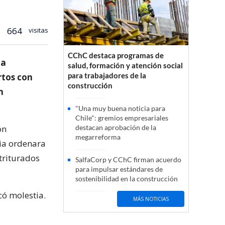
664
visitas
CChC destaca programas de
la
salud, formación y atención social
para trabajadores de la
rtos con
construcción
n
"Una muy buena noticia para
Chile": gremios empresariales
ón
destacan aprobación de la
megarreforma
ia ordenara
 triturados
SalfaCorp y CChC firman acuerdo
para impulsar estándares de
sostenibilidad en la construcción
có molestia.
MÁS NOTICIAS