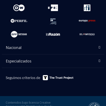
(Centro de Cooperación Policial Internacional),
agentes estadounidenses trabajaron junto a
policías de los países participantes.
Los informes diarios a los que accedió
Prensa
Ibérica
revelan que las dos mayores estrellas del
campeonato, Lionel Messi y Cristiano Ronaldo,
concentraron buena parte de la atención de los
investigadores. El argentino fue el principal objetivo
de amenazas violentas, mientras que el portugués
soportó el mayor número de episodios de acoso.
La
amenaza más grave
contra el ‘10’ de la
Albiceleste se produjo antes del encuentro entre
Argentina y Jordania en Dallas. Un hombre llamó al
aeropuerto de la ciudad para advertir de que él y