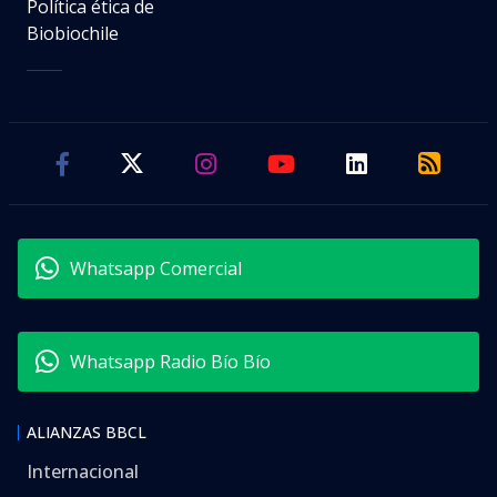
Viernes 07 Agosto, 2026 | 15:47
Seguimos criterios de
Ética y transparencia de BBCL
visitas
VER RESUMEN
Mientras las selecciones competían en el
Mundial
2026
, un centro de mando coordinado por el
FBI
seguía en tiempo real
cualquier amenaza
capaz de
alterar el torneo.
Desde ese búnker policial, conocido como IPCC