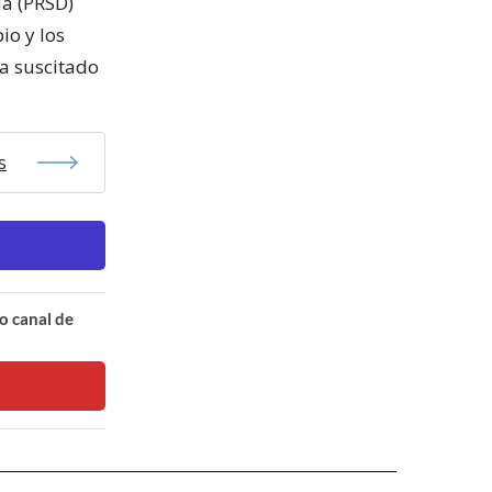
da (PRSD)
io y los
a suscitado
s
o canal de