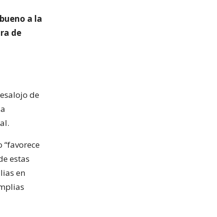
 bueno a la
ra de
esalojo de
 a
al.
o “favorece
de estas
lias en
amplias