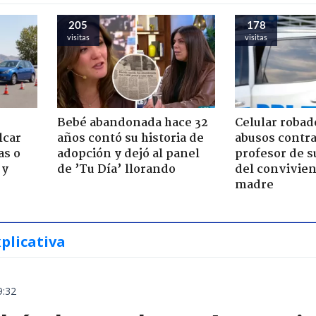
205
178
visitas
visitas
Bebé abandonada hace 32
Celular robad
lcar
años contó su historia de
abusos contra
as o
adopción y dejó al panel
profesor de s
 y
de ’Tu Día’ llorando
del convivien
madre
xplicativa
9:32