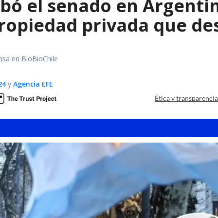
bó el senado en Argentin
propiedad privada que de
nsa en BioBioChile
24
y
Agencia EFE
Ética y transparenci