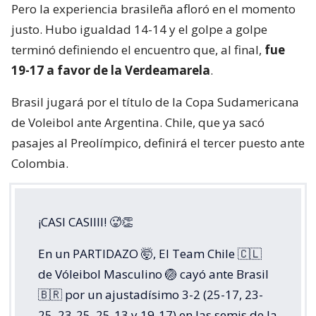
Pero la experiencia brasileña afloró en el momento
justo. Hubo igualdad 14-14 y el golpe a golpe
terminó definiendo el encuentro que, al final,
fue
19-17 a favor de la Verdeamarela
.
Brasil jugará por el título de la Copa Sudamericana
de Voleibol ante Argentina. Chile, que ya sacó
pasajes al Preolímpico, definirá el tercer puesto ante
Colombia.
¡CASI CASIIII! 🥵👏
En un PARTIDAZO 🤯, El Team Chile 🇨🇱
de Vóleibol Masculino 🏐 cayó ante Brasil
🇧🇷 por un ajustadísimo 3-2 (25-17, 23-
25, 23-25, 25-13 y 19-17) en las semis de la