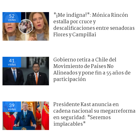
"¡Me indigna!": Mónica Rincón
52
visitas
estalla por cruce y
descalificaciones entre senadoras
Flores y Campillai
Gobierno retira a Chile del
41
visitas
Movimiento de Países No
Alineados y pone fin a 55 años de
participación
Presidente Kast anuncia en
39
visitas
cadena nacional su megarreforma
en seguridad: "Seremos
implacables"