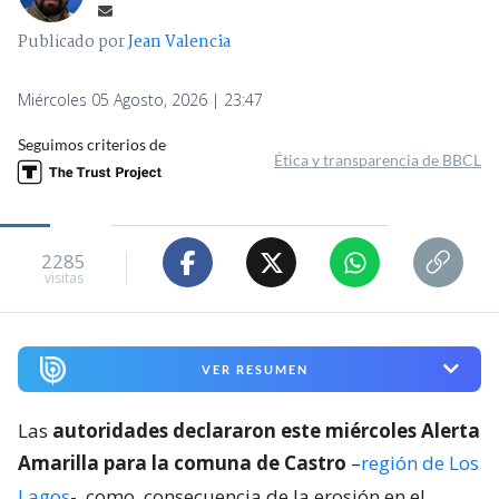
Publicado por
Jean Valencia
Miércoles 05 Agosto, 2026 | 23:47
Seguimos criterios de
Ética y transparencia de BBCL
2285
visitas
VER RESUMEN
Las
autoridades declararon este miércoles Alerta
Amarilla para la comuna de Castro
–
región de Los
Lagos
-, como
consecuencia de la erosión en el